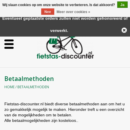
Wij slaan cookies op om onze website te verbeteren. Is dat akkoord?
Ja
← Keer terug naar de backoffice
Deze winkel is in aanbouw.
Nee
Meer over cookies »
0 Artikelen - €0,00
Eventueel geplaatste orders zullen niet worden gehonoreerd of
Home
verwerkt.
Dubbele fietstassen
Enkele fietstassen
Stuurtassen
Betaalmethoden
HOME
/
BETAALMETHODEN
Zadeltassen
Fietstas-discounter.nl biedt diverse betaalmethoden aan om het u
Frametassen
zo gemakkelijk mogelijk te maken. Hieronder treft u een overzicht
van de mogelijkheden om te betalen.
Alle betaalmogelijkheden zijn kosteloos..
Accessoires