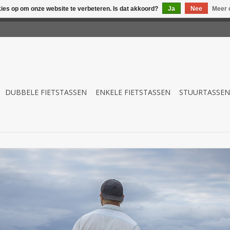
kies op om onze website te verbeteren. Is dat akkoord?
Ja
Nee
Meer 
winkel is in aanbouw. Eventueel geplaatste orders zullen niet 
DUBBELE FIETSTASSEN
ENKELE FIETSTASSEN
STUURTASSEN